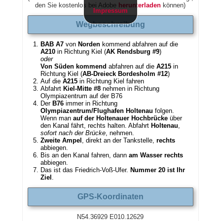
den Sie kostenlos bei Adobe
herunterladen
können)
Impressum
Wegbeschreibung
BAB A7
von
Norden
kommend abfahren auf die
A210
in Richtung Kiel (
AK Rendsburg #9
)
oder
Von Süden kommend
abfahren auf die
A215
in
Richtung Kiel (
AB-Dreieck Bordesholm #12
)
Auf die
A215
in Richtung Kiel fahren
Abfahrt
Kiel-Mitte #8
nehmen in Richtung
Olympiazentrum auf der B76
Der
B76
immer in Richtung
Olympiazentrum/Flughafen Holtenau
folgen.
Wenn man
auf der Holtenauer Hochbrücke
über
den Kanal fährt, rechts halten. Abfahrt
Holtenau
,
sofort nach der Brücke
, nehmen.
Zweite Ampel
, direkt an der Tankstelle,
rechts
abbiegen.
Bis an den Kanal fahren, dann
am Wasser rechts
abbiegen.
Das ist das Friedrich-Voß-Ufer.
Nummer 20 ist Ihr
Ziel
.
GPS-Koordinaten
N54.36929 E010.12629